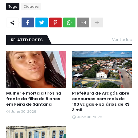
Tags
Cidades
RELATED POSTS
Ver todos
Mulher é morta a tiros na
Prefeitura de Araçás abre
frente da filha de 8 anos
concursos com mais de
em Feira de Santana
100 vagas e salários de R$
3 mil
June 30, 2026
June 30, 2026