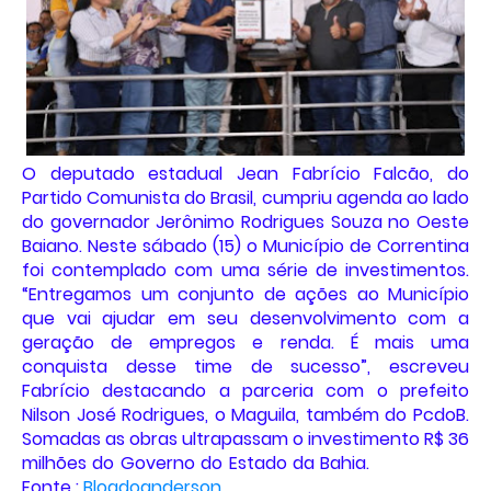
O deputado estadual Jean Fabrício Falcão, do
Partido Comunista do Brasil, cumpriu agenda ao lado
do governador Jerônimo Rodrigues Souza no Oeste
Baiano. Neste sábado (15) o Município de Correntina
foi contemplado com uma série de investimentos.
“Entregamos um conjunto de ações ao Município
que vai ajudar em seu desenvolvimento com a
geração de empregos e renda. É mais uma
conquista desse time de sucesso”, escreveu
Fabrício destacando a parceria com o prefeito
Nilson José Rodrigues, o Maguila, também do PcdoB.
Somadas as obras ultrapassam o investimento R$ 36
milhões do Governo do Estado da Bahia.
Fonte :
Blogdoanderson