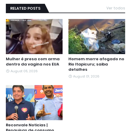
RELATED POSTS
Ver todos
Mulher é presa com arma
Homem morre afogado no
dentro da vagina nos EUA
Rio Itapicuru; saiba
detalhes
August 05, 2026
August 01, 2026
Reconvale Noticias |
Pesquisas de consumo