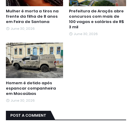
Mulher é morta a tiros na
Prefeitura de Araçás abre
frente da filha de 8 anos
concursos com mais de
em Feira de Santana
100 vagas e salários de R$
3 mil
June 30, 2026
June 30, 2026
Homem é detido após
espancar companheira
em Macaúbas
June 30, 2026
POST A COMMENT