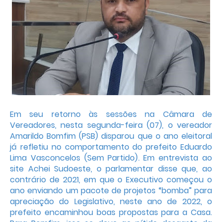
Em seu retorno às sessões na Câmara de
Vereadores, nesta segunda-feira (07), o vereador
Amarildo Bomfim (PSB) disparou que o ano eleitoral
já refletiu no comportamento do prefeito Eduardo
Lima Vasconcelos (Sem Partido). Em entrevista ao
site Achei Sudoeste, o parlamentar disse que, ao
contrário de 2021, em que o Executivo começou o
ano enviando um pacote de projetos “bomba” para
apreciação do Legislativo, neste ano de 2022, o
prefeito encaminhou boas propostas para a Casa.