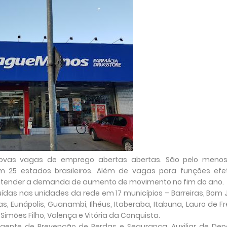
ovas vagas de emprego abertas abertas. São pelo meno
m 25 estados brasileiros. Além de vagas para funções efet
atender a demanda de aumento de movimento no fim do ano.
uídas nas unidades da rede em 17 municípios – Barreiras, Bom 
, Eunápolis, Guanambi, Ilhéus, Itaberaba, Itabuna, Lauro de Fre
imões Filho, Valença e Vitória da Conquista.
ente de Prevenção de Perdas e Segurança, Auxiliar de Depó