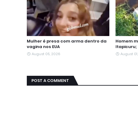
Mulher é presa com arma dentro da
Homem mo
vagina nos EUA
Itapicuru;
August 05, 2026
August 01
POST A COMMENT