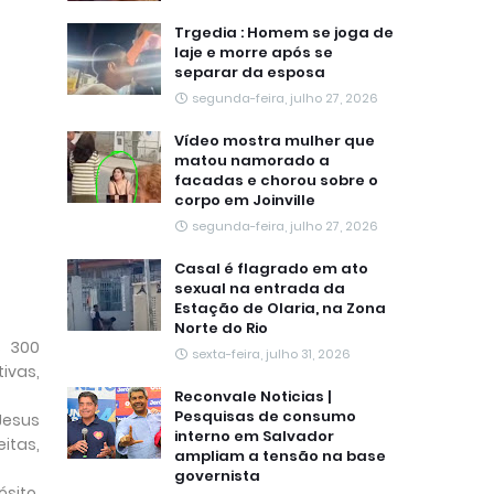
Trgedia : Homem se joga de
laje e morre após se
separar da esposa
segunda-feira, julho 27, 2026
Vídeo mostra mulher que
matou namorado a
facadas e chorou sobre o
corpo em Joinville
segunda-feira, julho 27, 2026
Casal é flagrado em ato
sexual na entrada da
Estação de Olaria, na Zona
Norte do Rio
s 300
sexta-feira, julho 31, 2026
ivas,
Reconvale Noticias |
Pesquisas de consumo
Jesus
interno em Salvador
itas,
ampliam a tensão na base
governista
sito,