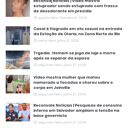
Reconsaj Noticias | Vídeo mostra
estuprador sendo estuprado com frasco
de desodorante em presídio
quinta-feira, fevereiro 12, 2026
Casal é flagrado em ato sexual na entrada
da Estação de Olaria, na Zona Norte do Rio
sexta-feira, julho 31, 2026
Trgedia : Homem se joga de laje e morre
após se separar da esposa
segunda-feira, julho 27, 2026
Vídeo mostra mulher que matou
namorado a facadas e chorou sobre o
corpo em Joinville
segunda-feira, julho 27, 2026
Reconvale Noticias | Pesquisas de consumo
interno em Salvador ampliam a tensão na
base governista
segunda-feira, julho 27, 2026