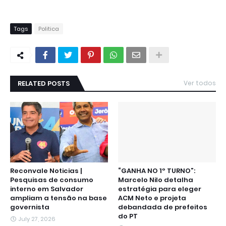
Tags
Politica
RELATED POSTS
Ver todos
Reconvale Noticias |
“GANHA NO 1º TURNO”:
Pesquisas de consumo
Marcelo Nilo detalha
interno em Salvador
estratégia para eleger
ampliam a tensão na base
ACM Neto e projeta
governista
debandada de prefeitos
do PT
July 27, 2026