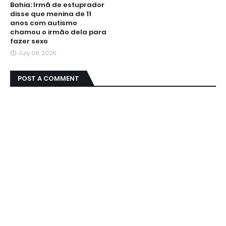
Bahia: Irmã de estuprador
disse que menina de 11
anos com autismo
chamou o irmão dela para
fazer sexo
July 08, 2026
POST A COMMENT