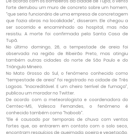
De acordo com os bombeiros da cidade de Tupã, o vento
forte derrubou um muro de concreto sobre um homem,
“que seria funcionário de uma empresa de concretagem
que fazia obras na localidade”, disseram. Ele chegou a
ser socorrido e encaminhado ao hospital, mas não
resistiu. A morte foi confirmada pela Santa Casa de
Tupã.
No último domingo, 26, a tempestade de areia foi
observada na região de Ribeirão Preto, mas atingiu
também outras cidades do norte de São Paulo e do
Triângulo Mineiro.
No Mato Grosso do Sul, o fenômeno conhecido como
“tempestade de areia” foi registrado na cidade de Três
Lagoas. “Inacreditável. E um cheiro terrível de fumaça”,
publicou um morador no Twitter.
De acordo com a meteorologista e coordenadora do
Cemtec-MS, Valesca Fernandes, o fenômeno é
conhecido também como “haboob”.
“Ele é causado por temporais de chuva com ventos
fortes que, ao entrarem em contato com o solo seco,
encontram resquícios de queimada, poeira e vegetação,