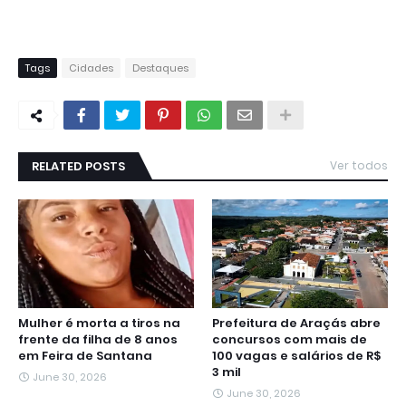
Tags
Cidades
Destaques
RELATED POSTS
Ver todos
Mulher é morta a tiros na
Prefeitura de Araçás abre
frente da filha de 8 anos
concursos com mais de
em Feira de Santana
100 vagas e salários de R$
3 mil
June 30, 2026
June 30, 2026