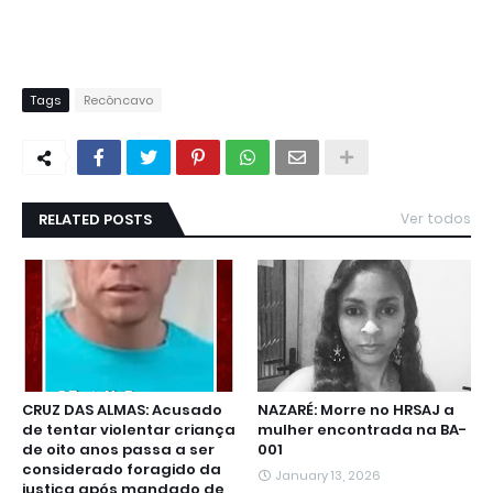
Tags
Recôncavo
RELATED POSTS
Ver todos
CRUZ DAS ALMAS: Acusado
NAZARÉ: Morre no HRSAJ a
de tentar violentar criança
mulher encontrada na BA-
de oito anos passa a ser
001
considerado foragido da
January 13, 2026
justiça após mandado de