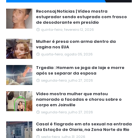
Reconsaj Noticias | Vídeo mostra
estuprador sendo estuprado com frasco
de desodorante em presídio
quinta-feira, fevereiro 12, 2026
Mulher é presa com arma dentro da
vagina nos EUA
quarta-feira, agosto 05, 2026
Trgedia : Homem se joga de laje e morre
após se separar da esposa
segunda-feira, julho 27, 2026
Vídeo mostra mulher que matou
namorado a facadas e chorou sobre o
corpo em Joinville
segunda-feira, julho 27, 2026
Casal é flagrado em ato sexual na entrada
da Estação de Olaria, na Zona Norte do Rio
sexta-feira, julho 31, 2026