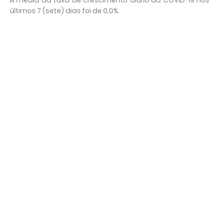
A média da taxa de crescimento diário da COVID-19 nos
últimos 7 (sete) dias foi de 0,0%.