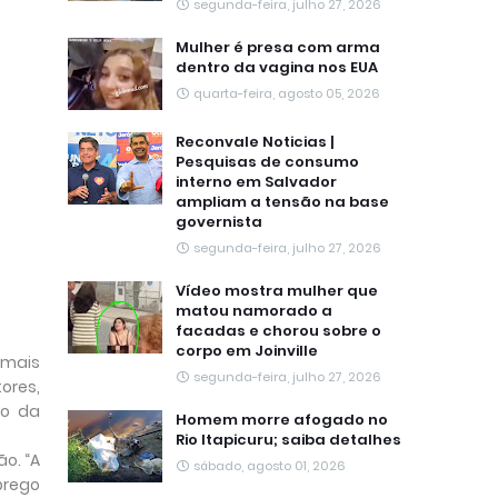
segunda-feira, julho 27, 2026
Mulher é presa com arma
dentro da vagina nos EUA
quarta-feira, agosto 05, 2026
Reconvale Noticias |
Pesquisas de consumo
interno em Salvador
ampliam a tensão na base
governista
segunda-feira, julho 27, 2026
Vídeo mostra mulher que
matou namorado a
facadas e chorou sobre o
corpo em Joinville
 mais
segunda-feira, julho 27, 2026
ores,
ro da
Homem morre afogado no
Rio Itapicuru; saiba detalhes
ão. “A
sábado, agosto 01, 2026
prego