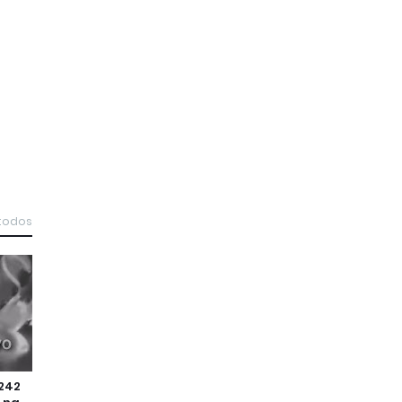
 todos
-242