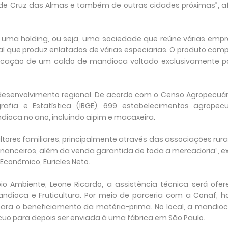
ra de Cruz das Almas e também de outras cidades próximas”, a
uma holding, ou seja, uma sociedade que reúne várias empr
l que produz enlatados de várias especiarias. O produto com
fabricação de um caldo de mandioca voltado exclusivamente p
 desenvolvimento regional. De acordo com o Censo Agropecuár
ografia e Estatística (IBGE), 699 estabelecimentos agropecu
ioca no ano, incluindo aipim e macaxeira.
tores familiares, principalmente através das associações rurai
financeiros, além da venda garantida de toda a mercadoria”, ex
Econômico, Euricles Neto.
io Ambiente, Leone Ricardo, a assistência técnica será ofer
ioca e Fruticultura. Por meio de parceria com a Conaf, h
ra o beneficiamento da matéria-prima. No local, a mandioc
uo para depois ser enviada à uma fábrica em São Paulo.