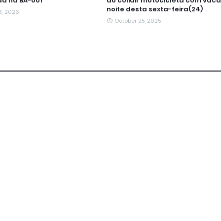
a na BA-001
ao colidir motocicleta com vaca
noite desta sexta-feira(24)
3, 2026
October 25, 2025