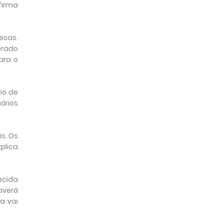
firma
esas.
prado
ara o
io de
ários
s. Os
plica
ecida
averá
a vai