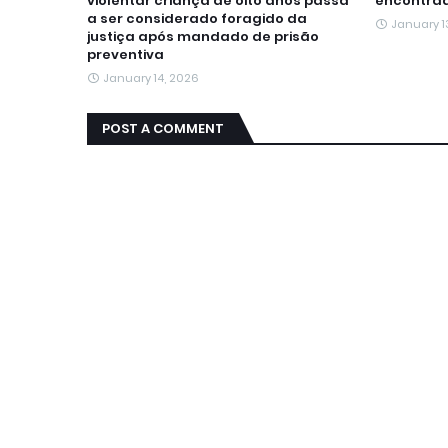
violentar criança de oito anos passa
encontrad
a ser considerado foragido da
January 1
justiça após mandado de prisão
preventiva
January 14, 2026
POST A COMMENT