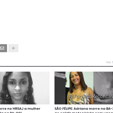
Ver
orre no HRSAJ a mulher
SÃO FÉLIPE: Adriana morre na BA