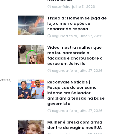
sexta-feira, julho 31, 2026
Trgedia : Homem se joga de
laje e morre após se
separar da esposa
segunda-feira, julho 27, 2026
Vídeo mostra mulher que
matou namorado a
facadas e chorou sobre o
corpo em Joinville
segunda-feira, julho 27, 2026
zeiro,
Reconvale Noticias |
Pesquisas de consumo
interno em Salvador
ampliam a tensão na base
governista
segunda-feira, julho 27, 2026
Mulher é presa com arma
dentro da vagina nos EUA