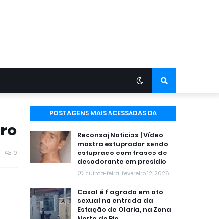
POSTAGENS MAIS ACESSADAS DA
iro
SEMANA
Reconsaj Noticias | Vídeo
mostra estuprador sendo
0
estuprado com frasco de
desodorante em presídio
quinta-feira, fevereiro 12, 2026
Casal é flagrado em ato
sexual na entrada da
Estação de Olaria, na Zona
Norte do Rio