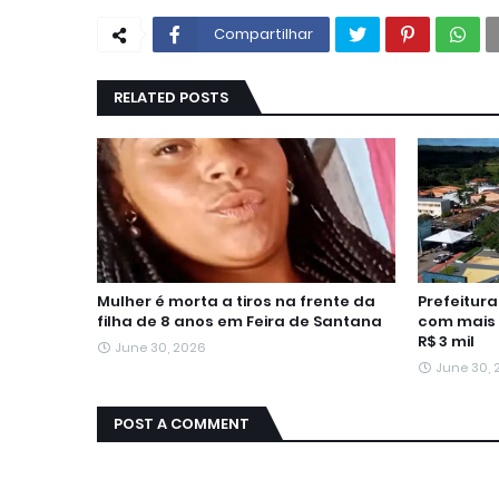
Compartilhar
RELATED POSTS
Mulher é morta a tiros na frente da
Prefeitur
filha de 8 anos em Feira de Santana
com mais 
R$ 3 mil
June 30, 2026
June 30,
POST A COMMENT