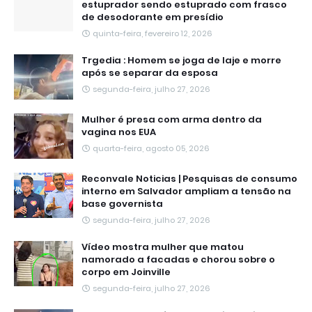
estuprador sendo estuprado com frasco
de desodorante em presídio
quinta-feira, fevereiro 12, 2026
Trgedia : Homem se joga de laje e morre
após se separar da esposa
segunda-feira, julho 27, 2026
Mulher é presa com arma dentro da
vagina nos EUA
quarta-feira, agosto 05, 2026
Reconvale Noticias | Pesquisas de consumo
interno em Salvador ampliam a tensão na
base governista
segunda-feira, julho 27, 2026
Vídeo mostra mulher que matou
namorado a facadas e chorou sobre o
corpo em Joinville
segunda-feira, julho 27, 2026