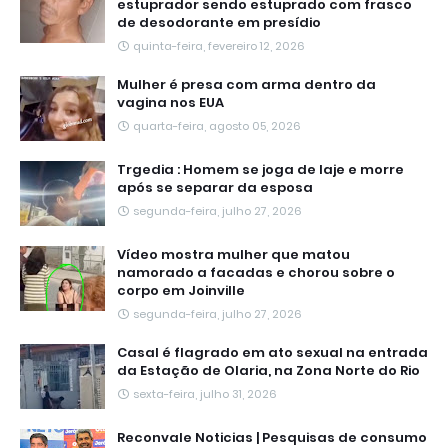
estuprador sendo estuprado com frasco
de desodorante em presídio
quinta-feira, fevereiro 12, 2026
Mulher é presa com arma dentro da
vagina nos EUA
quarta-feira, agosto 05, 2026
Trgedia : Homem se joga de laje e morre
após se separar da esposa
segunda-feira, julho 27, 2026
Vídeo mostra mulher que matou
namorado a facadas e chorou sobre o
corpo em Joinville
segunda-feira, julho 27, 2026
Casal é flagrado em ato sexual na entrada
da Estação de Olaria, na Zona Norte do Rio
sexta-feira, julho 31, 2026
Reconvale Noticias | Pesquisas de consumo