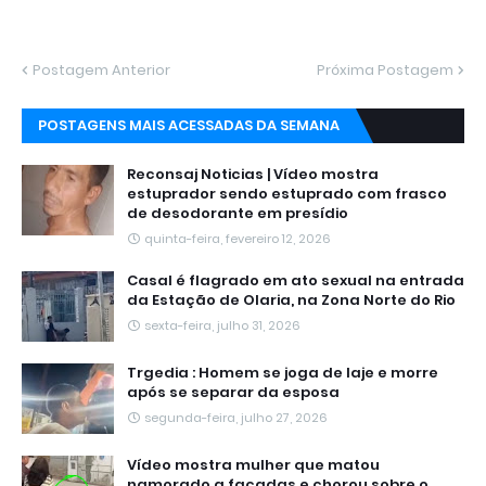
Postagem Anterior
Próxima Postagem
POSTAGENS MAIS ACESSADAS DA SEMANA
Reconsaj Noticias | Vídeo mostra
estuprador sendo estuprado com frasco
de desodorante em presídio
quinta-feira, fevereiro 12, 2026
Casal é flagrado em ato sexual na entrada
da Estação de Olaria, na Zona Norte do Rio
sexta-feira, julho 31, 2026
Trgedia : Homem se joga de laje e morre
após se separar da esposa
segunda-feira, julho 27, 2026
Vídeo mostra mulher que matou
namorado a facadas e chorou sobre o