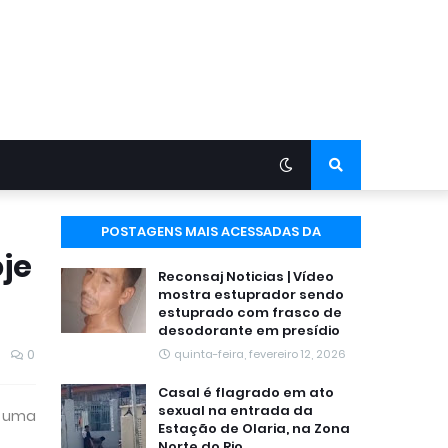
POSTAGENS MAIS ACESSADAS DA
oje
SEMANA
Reconsaj Noticias | Vídeo
mostra estuprador sendo
estuprado com frasco de
desodorante em presídio
0
quinta-feira, fevereiro 12, 2026
Casal é flagrado em ato
sexual na entrada da
a uma
Estação de Olaria, na Zona
Norte do Rio