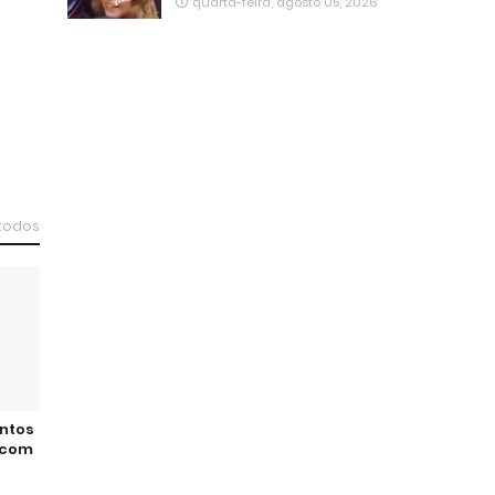
quarta-feira, agosto 05, 2026
 todos
ontos
o com