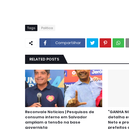
Tags
Politica
Compartilhar
RELATED POSTS
Reconvale Noticias | Pesquisas de
“GANHA NO
consumo interno em Salvador
detalha e
ampliam a tensão na base
Neto e pr
governista
prefeitos 