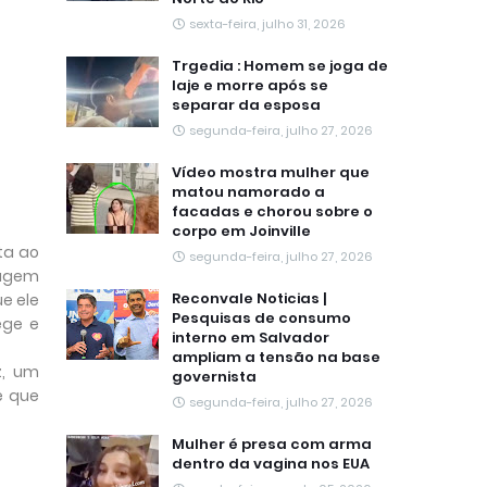
sexta-feira, julho 31, 2026
Trgedia : Homem se joga de
laje e morre após se
separar da esposa
segunda-feira, julho 27, 2026
Vídeo mostra mulher que
matou namorado a
facadas e chorou sobre o
corpo em Joinville
ta ao
segunda-feira, julho 27, 2026
magem
Reconvale Noticias |
e ele
Pesquisas de consumo
ege e
interno em Salvador
ampliam a tensão na base
z, um
governista
e que
segunda-feira, julho 27, 2026
Mulher é presa com arma
dentro da vagina nos EUA