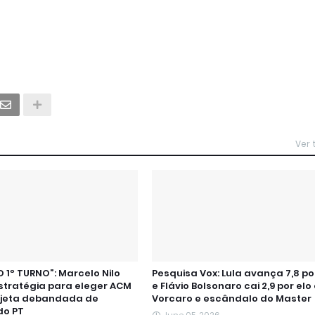
Ver
 1º TURNO”: Marcelo Nilo
Pesquisa Vox: Lula avança 7,8 p
stratégia para eleger ACM
e Flávio Bolsonaro cai 2,9 por el
ojeta debandada de
Vorcaro e escândalo do Master
do PT