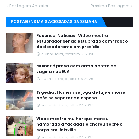
Postagem Anterior
Próxima Postagem
POSTAGENS MAIS ACESSADAS DA SEMANA
Reconsaj Noticias | Vídeo mostra
estuprador sendo estuprado com frasco
de desodorante em presídio
quinta-feira, fevereiro 12, 2026
Mulher é presa com arma dentro da
vagina nos EUA
quarta-feira, agosto 05, 2026
Trgedia : Homem se joga de laje e morre
após se separar da esposa
segunda-feira, julho 27, 2026
Vídeo mostra mulher que matou
namorado a facadas e chorou sobre o
corpo em Joinville
segunda-feira, julho 27, 2026