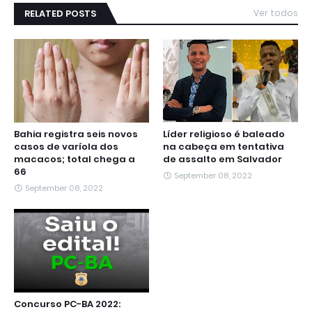
RELATED POSTS
Ver todos
Bahia registra seis novos
Líder religioso é baleado
casos de varíola dos
na cabeça em tentativa
macacos; total chega a
de assalto em Salvador
66
September 08, 2022
September 08, 2022
Concurso PC-BA 2022: