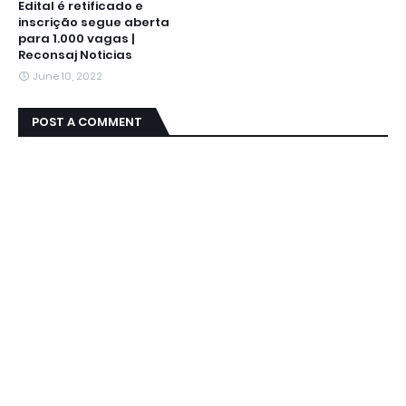
Edital é retificado e
inscrição segue aberta
para 1.000 vagas |
Reconsaj Noticias
June 10, 2022
POST A COMMENT