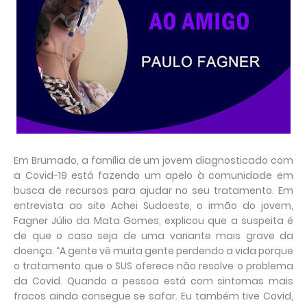
Em Brumado, a família de um jovem diagnosticado com
a Covid-19 está fazendo um apelo à comunidade em
busca de recursos para ajudar no seu tratamento. Em
entrevista ao site Achei Sudoeste, o irmão do jovem,
Fagner Júlio da Mata Gomes, explicou que a suspeita é
de que o caso seja de uma variante mais grave da
doença. “A gente vê muita gente perdendo a vida porque
o tratamento que o SUS oferece não resolve o problema
da Covid. Quando a pessoa está com sintomas mais
fracos ainda consegue se safar. Eu também tive Covid,