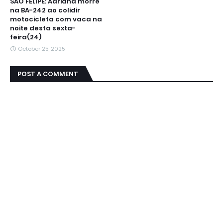
SÃO FÉLIPE: Adriana morre
na BA-242 ao colidir
motocicleta com vaca na
noite desta sexta-
feira(24)
October 25, 2025
POST A COMMENT