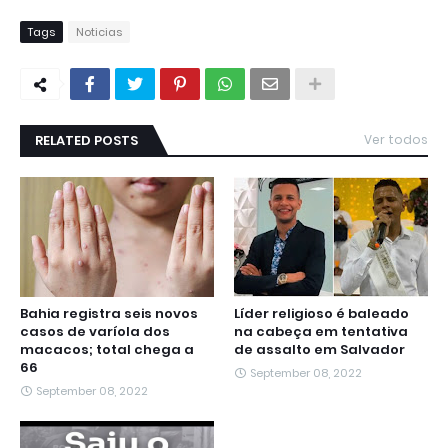
Tags
Noticias
RELATED POSTS
Ver todos
Bahia registra seis novos
Líder religioso é baleado
casos de varíola dos
na cabeça em tentativa
macacos; total chega a
de assalto em Salvador
66
September 08, 2022
September 08, 2022