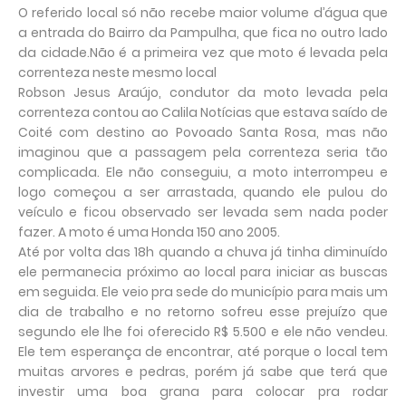
O referido local só não recebe maior volume d’água que
a entrada do Bairro da Pampulha, que fica no outro lado
da cidade.Não é a primeira vez que moto é levada pela
correnteza neste mesmo local
Robson Jesus Araújo, condutor da moto levada pela
correnteza contou ao Calila Notícias que estava saído de
Coité com destino ao Povoado Santa Rosa, mas não
imaginou que a passagem pela correnteza seria tão
complicada. Ele não conseguiu, a moto interrompeu e
logo começou a ser arrastada, quando ele pulou do
veículo e ficou observado ser levada sem nada poder
fazer. A moto é uma Honda 150 ano 2005.
Até por volta das 18h quando a chuva já tinha diminuído
ele permanecia próximo ao local para iniciar as buscas
em seguida. Ele veio pra sede do município para mais um
dia de trabalho e no retorno sofreu esse prejuízo que
segundo ele lhe foi oferecido R$ 5.500 e ele não vendeu.
Ele tem esperança de encontrar, até porque o local tem
muitas arvores e pedras, porém já sabe que terá que
investir uma boa grana para colocar pra rodar