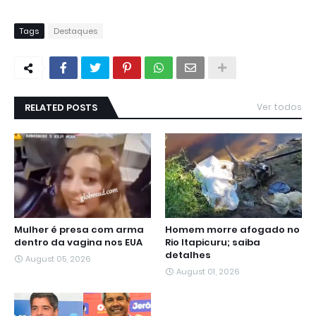
Tags
Destaques
RELATED POSTS
Ver todos
Mulher é presa com arma
Homem morre afogado no
dentro da vagina nos EUA
Rio Itapicuru; saiba
detalhes
August 05, 2026
August 01, 2026