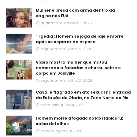
Mulher é presa com arma dentro da
vagina nos EUA
quarta-feira, agosto 05, 2026
Trgedia : Homem se joga de laje e morre
após se separar da esposa
segunda-feira, julho 27, 2026
Vídeo mostra mulher que matou
namorado a facadas e chorou sobre o
corpo em Joinville
segunda-feira, julho 27, 2026
Casal é flagrado em ato sexual na entrada
da Estação de Olaria, na Zona Norte do Rio
sexta-feira, julho 31, 2026
Homem morre afogado no Rio Itapicuru;
saiba detalhes
sábado, agosto 01, 2026