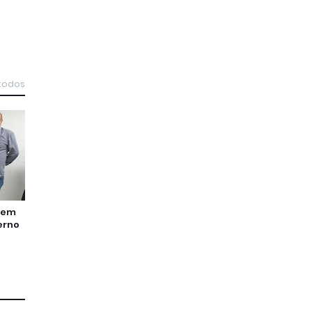
 todos
 em
erno