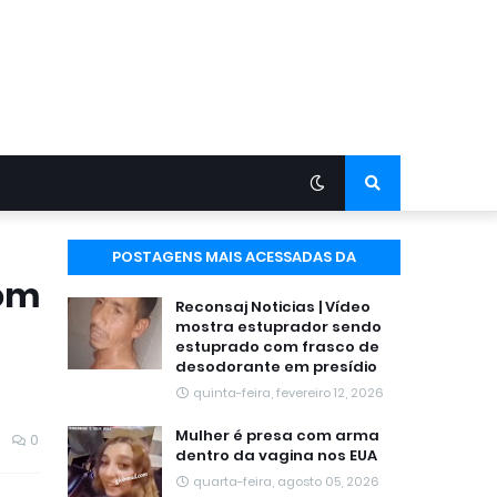
POSTAGENS MAIS ACESSADAS DA
com
SEMANA
Reconsaj Noticias | Vídeo
mostra estuprador sendo
estuprado com frasco de
desodorante em presídio
quinta-feira, fevereiro 12, 2026
Mulher é presa com arma
0
dentro da vagina nos EUA
quarta-feira, agosto 05, 2026