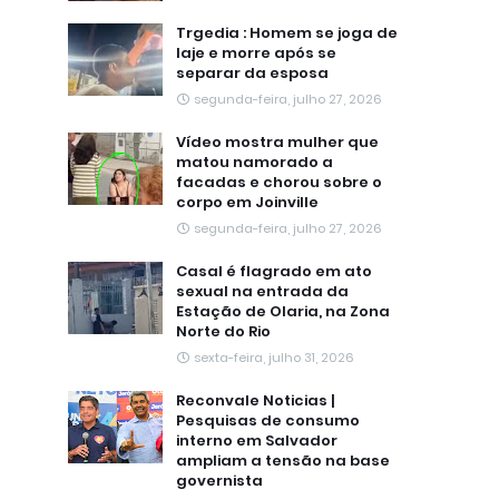
Trgedia : Homem se joga de
laje e morre após se
separar da esposa
segunda-feira, julho 27, 2026
Vídeo mostra mulher que
matou namorado a
facadas e chorou sobre o
corpo em Joinville
segunda-feira, julho 27, 2026
Casal é flagrado em ato
sexual na entrada da
Estação de Olaria, na Zona
Norte do Rio
sexta-feira, julho 31, 2026
Reconvale Noticias |
Pesquisas de consumo
interno em Salvador
ampliam a tensão na base
governista