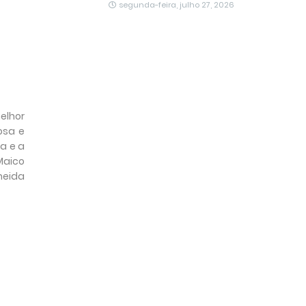
segunda-feira, julho 27, 2026
elhor
osa e
sa e a
Maico
meida