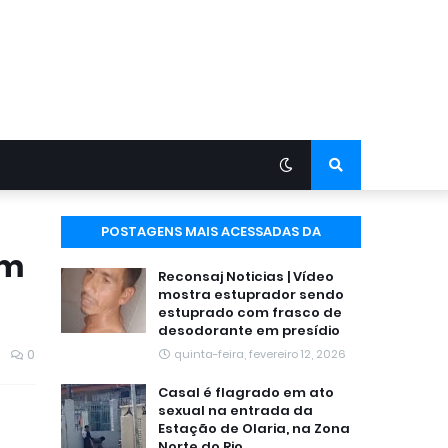
POSTAGENS MAIS ACESSADAS DA
em
SEMANA
Reconsaj Noticias | Vídeo
mostra estuprador sendo
estuprado com frasco de
desodorante em presídio
0
quinta-feira, fevereiro 12, 2026
Casal é flagrado em ato
sexual na entrada da
Estação de Olaria, na Zona
Norte do Rio