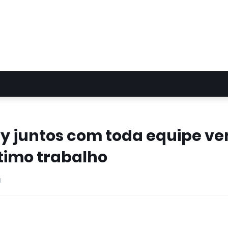
ry juntos com toda equipe v
imo trabalho
1