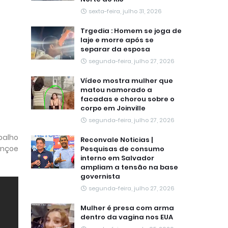
sexta-feira, julho 31, 2026
Trgedia : Homem se joga de
laje e morre após se
separar da esposa
segunda-feira, julho 27, 2026
Vídeo mostra mulher que
matou namorado a
facadas e chorou sobre o
corpo em Joinville
segunda-feira, julho 27, 2026
balho
Reconvale Noticias |
ençoe
Pesquisas de consumo
interno em Salvador
ampliam a tensão na base
governista
segunda-feira, julho 27, 2026
Mulher é presa com arma
dentro da vagina nos EUA