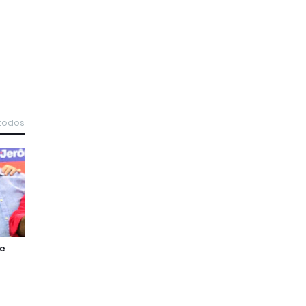
 todos
de