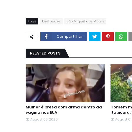
Tags
Destaques
São Miguel das Matas
Compartilhar
RELATED POSTS
Mulher é presa com arma dentro da
Homem mo
vagina nos EUA
Itapicuru;
August 05, 2026
August 01