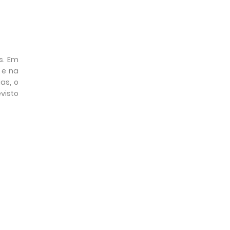
s. Em
 e na
as, o
visto