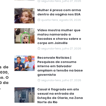
segunda-feira, julho 27, 2026
Mulher é presa com arma
dentro da vagina nos EUA
quarta-feira, agosto 05, 2026
Vídeo mostra mulher que
matou namorado a
facadas e chorou sobre o
corpo em Joinville
segunda-feira, julho 27, 2026
Reconvale Noticias |
Pesquisas de consumo
interno em Salvador
s de
ampliam a tensão na base
-030,
governista
o. O
segunda-feira, julho 27, 2026
60 da
.
Casal é flagrado em ato
sexual na entrada da
Estação de Olaria, na Zona
Norte do Rio