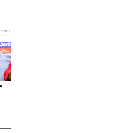
 todos
de