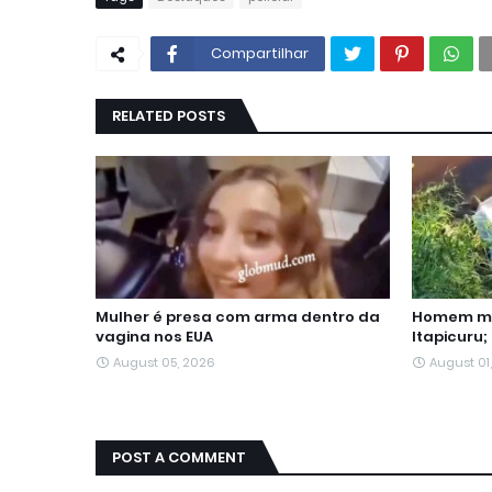
Compartilhar
RELATED POSTS
Mulher é presa com arma dentro da
Homem mo
vagina nos EUA
Itapicuru;
August 05, 2026
August 01
POST A COMMENT