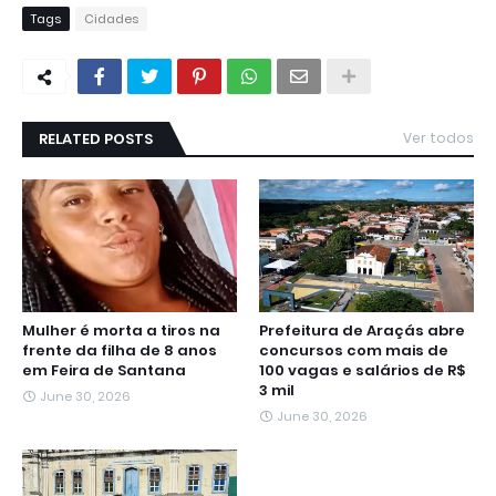
Tags
Cidades
RELATED POSTS
Ver todos
Mulher é morta a tiros na
Prefeitura de Araçás abre
frente da filha de 8 anos
concursos com mais de
em Feira de Santana
100 vagas e salários de R$
3 mil
June 30, 2026
June 30, 2026