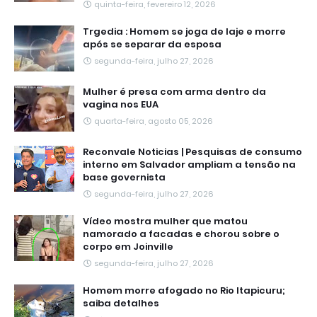
quinta-feira, fevereiro 12, 2026
Trgedia : Homem se joga de laje e morre
após se separar da esposa
segunda-feira, julho 27, 2026
Mulher é presa com arma dentro da
vagina nos EUA
quarta-feira, agosto 05, 2026
Reconvale Noticias | Pesquisas de consumo
interno em Salvador ampliam a tensão na
base governista
segunda-feira, julho 27, 2026
Vídeo mostra mulher que matou
namorado a facadas e chorou sobre o
corpo em Joinville
segunda-feira, julho 27, 2026
Homem morre afogado no Rio Itapicuru;
saiba detalhes