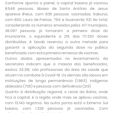
Conforme aponta o painel, a capital baiana já vacinou
8.548 pessoas. Abaixo de Santo Antônio de Jesus
aparece Ilhéus, com 835 pessoas vacinadas; Itabuna,
com 800; Lauro de Freitas, 793; e Guanambi, 521. No total,
considerando os números enviados pelos 417 municípios,
36.097 pessoas já tomaram a primeira dose do
imunizante, o equivalente a 21% das 171.320 doses
distribuídas. A Sesab reservou a outra metade para
garantir a aplicação da segunda dose no público
beneficiado com esta primeira remessa de vacinas.
Outros dados apresentados no levantamento da
secretaria indicam que a maioria dos beneficiados,
exatos 33.216, são profissionais da área da saúde que
atuam no combate à Covid-19. Os demais são idosos em
instituições de longa permanência (1.963), indígenas
aldeados (705) e pessoas com deficiência (213).
Quanto à distribuição regional, o Leste da Bahia, onde
fica a capital, é a região onde mais se aplicou vacinas,
com 13.140 registros. Na outra ponta está o Extremo Sul
baiano, com 1.326 pessoas já vacinadas. Com