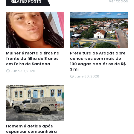
RELATED POSTS
Ver todos
Mulher é morta a tiros na
Prefeitura de Araçás abre
frente da filha de 8 anos
concursos com mais de
em Feira de Santana
100 vagas e salários de R$
3 mil
June 30, 2026
June 30, 2026
Homem é detido após
espancar companheira