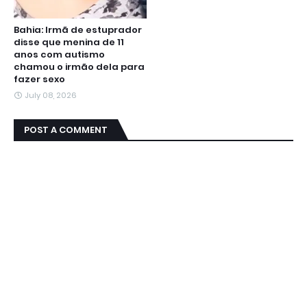
Bahia: Irmã de estuprador
disse que menina de 11
anos com autismo
chamou o irmão dela para
fazer sexo
July 08, 2026
POST A COMMENT