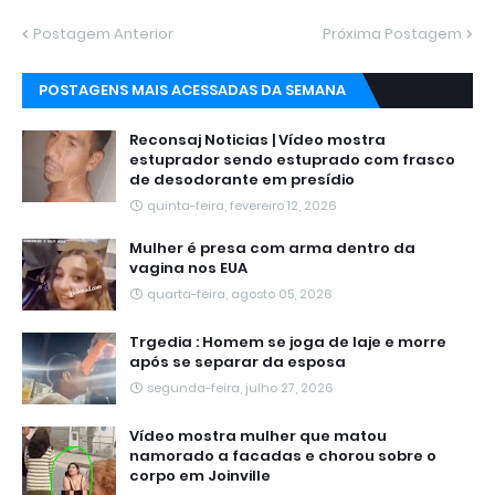
Postagem Anterior
Próxima Postagem
POSTAGENS MAIS ACESSADAS DA SEMANA
Reconsaj Noticias | Vídeo mostra
estuprador sendo estuprado com frasco
de desodorante em presídio
quinta-feira, fevereiro 12, 2026
Mulher é presa com arma dentro da
vagina nos EUA
quarta-feira, agosto 05, 2026
Trgedia : Homem se joga de laje e morre
após se separar da esposa
segunda-feira, julho 27, 2026
Vídeo mostra mulher que matou
namorado a facadas e chorou sobre o
corpo em Joinville