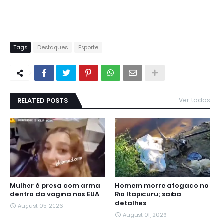
Tags
Destaques
Esporte
RELATED POSTS
Ver todos
Mulher é presa com arma
Homem morre afogado no
dentro da vagina nos EUA
Rio Itapicuru; saiba
detalhes
August 05, 2026
August 01, 2026