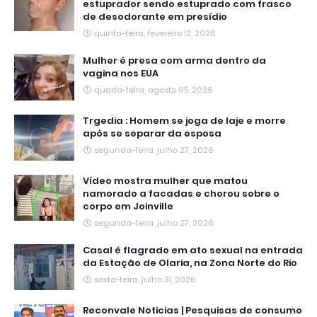
estuprador sendo estuprado com frasco
de desodorante em presídio
quinta-feira, fevereiro 12, 2026
Mulher é presa com arma dentro da
vagina nos EUA
quarta-feira, agosto 05, 2026
Trgedia : Homem se joga de laje e morre
após se separar da esposa
segunda-feira, julho 27, 2026
Vídeo mostra mulher que matou
namorado a facadas e chorou sobre o
corpo em Joinville
segunda-feira, julho 27, 2026
Casal é flagrado em ato sexual na entrada
da Estação de Olaria, na Zona Norte do Rio
sexta-feira, julho 31, 2026
Reconvale Noticias | Pesquisas de consumo