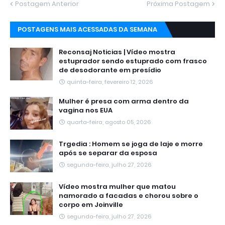
Postagem Anterior
Próxima Postagem
POSTAGENS MAIS ACESSADAS DA SEMANA
Reconsaj Noticias | Vídeo mostra
estuprador sendo estuprado com frasco
de desodorante em presídio
quinta-feira, fevereiro 12, 2026
Mulher é presa com arma dentro da
vagina nos EUA
quarta-feira, agosto 05, 2026
Trgedia : Homem se joga de laje e morre
após se separar da esposa
segunda-feira, julho 27, 2026
Vídeo mostra mulher que matou
namorado a facadas e chorou sobre o
corpo em Joinville
segunda-feira, julho 27, 2026