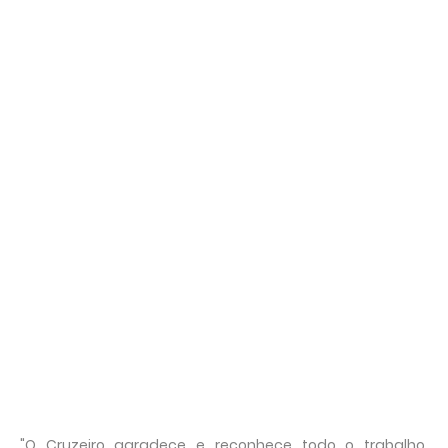
"O Cruzeiro agradece e reconhece todo o trabalho,