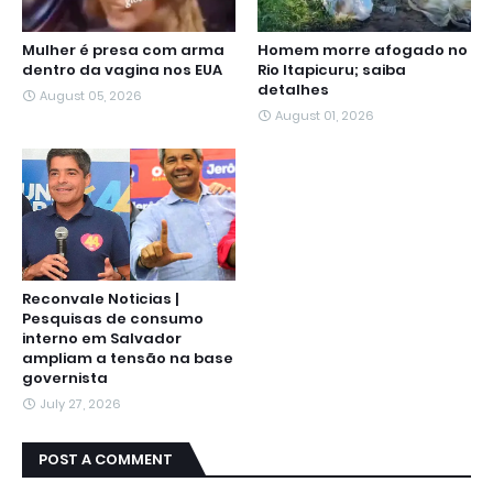
Mulher é presa com arma
Homem morre afogado no
dentro da vagina nos EUA
Rio Itapicuru; saiba
detalhes
August 05, 2026
August 01, 2026
Reconvale Noticias |
Pesquisas de consumo
interno em Salvador
ampliam a tensão na base
governista
July 27, 2026
POST A COMMENT