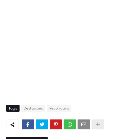
Tags
Destaques
Recôncavo