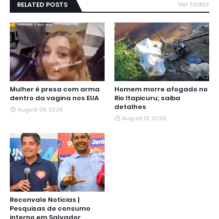
RELATED POSTS
Ver todos
Mulher é presa com arma
Homem morre afogado no
dentro da vagina nos EUA
Rio Itapicuru; saiba
detalhes
August 05, 2026
August 01, 2026
Reconvale Noticias |
Pesquisas de consumo
interno em Salvador