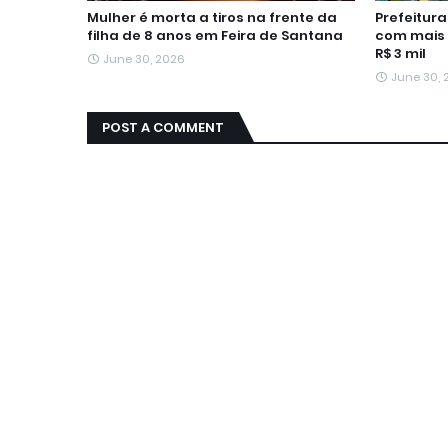
Mulher é morta a tiros na frente da
Prefeitur
filha de 8 anos em Feira de Santana
com mais 
R$ 3 mil
June 30, 2026
June 30,
POST A COMMENT