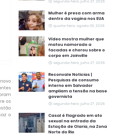
segunda-feira, julho 27, 2026
Mulher é presa com arma
dentro da vagina nos EUA
quarta-feira, agosto 05, 2026
Vídeo mostra mulher que
matou namorado a
facadas e chorou sobre o
corpo em Joinville
segunda-feira, julho 27, 2026
Reconvale Noticias |
Pesquisas de consumo
 novo
interno em Salvador
ientes
ampliam a tensão na base
foram
governista
re os
segunda-feira, julho 27, 2026
estão
caz o
Casal é flagrado em ato
sexual na entrada da
Estação de Olaria, na Zona
Norte do Rio