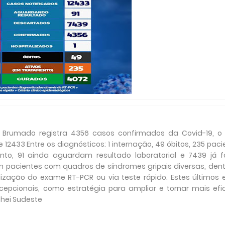
de Brumado registra 4356 casos confirmados da Covid-19, o
e 12433 Entre os diagnósticos: 1 internação, 49 óbitos, 235 pac
o, 91 ainda aguardam resultado laboratorial e 7439 já 
m pacientes com quadros de síndromes gripais diversas, dent
lização do exame RT-PCR ou via teste rápido. Estes últimos 
epcionais, como estratégia para ampliar e tornar mais efi
chei Sudeste