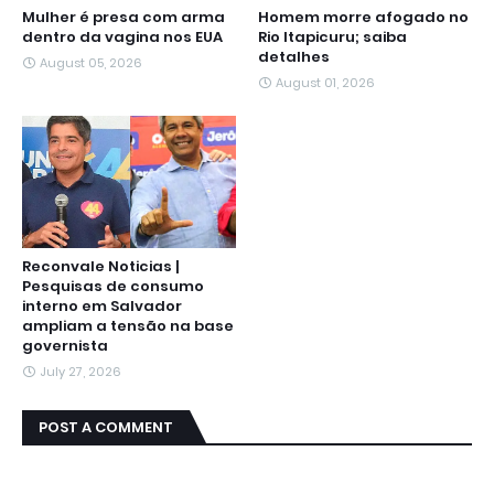
Mulher é presa com arma
Homem morre afogado no
dentro da vagina nos EUA
Rio Itapicuru; saiba
detalhes
August 05, 2026
August 01, 2026
Reconvale Noticias |
Pesquisas de consumo
interno em Salvador
ampliam a tensão na base
governista
July 27, 2026
POST A COMMENT