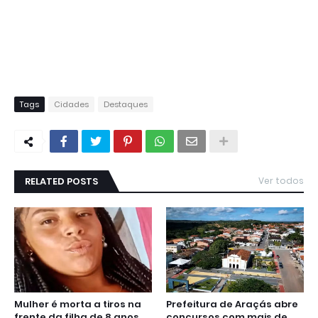
Tags
Cidades
Destaques
RELATED POSTS
Ver todos
Mulher é morta a tiros na
Prefeitura de Araçás abre
frente da filha de 8 anos
concursos com mais de