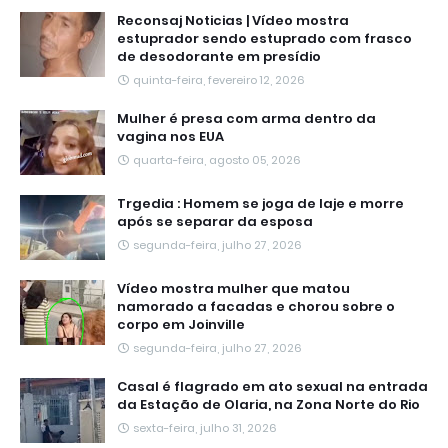
Reconsaj Noticias | Vídeo mostra
estuprador sendo estuprado com frasco
de desodorante em presídio
quinta-feira, fevereiro 12, 2026
Mulher é presa com arma dentro da
vagina nos EUA
quarta-feira, agosto 05, 2026
Trgedia : Homem se joga de laje e morre
após se separar da esposa
segunda-feira, julho 27, 2026
Vídeo mostra mulher que matou
namorado a facadas e chorou sobre o
corpo em Joinville
segunda-feira, julho 27, 2026
Casal é flagrado em ato sexual na entrada
da Estação de Olaria, na Zona Norte do Rio
sexta-feira, julho 31, 2026