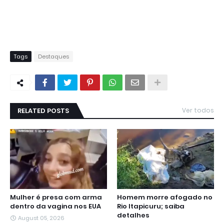
Tags
Destaques
RELATED POSTS
Ver todos
Mulher é presa com arma
Homem morre afogado no
dentro da vagina nos EUA
Rio Itapicuru; saiba
detalhes
August 05, 2026