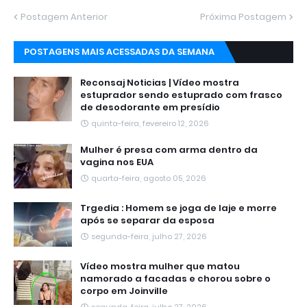
Postagem Anterior
Próxima Postagem
POSTAGENS MAIS ACESSADAS DA SEMANA
Reconsaj Noticias | Vídeo mostra
estuprador sendo estuprado com frasco
de desodorante em presídio
quinta-feira, fevereiro 12, 2026
Mulher é presa com arma dentro da
vagina nos EUA
quarta-feira, agosto 05, 2026
Trgedia : Homem se joga de laje e morre
após se separar da esposa
segunda-feira, julho 27, 2026
Vídeo mostra mulher que matou
namorado a facadas e chorou sobre o
corpo em Joinville