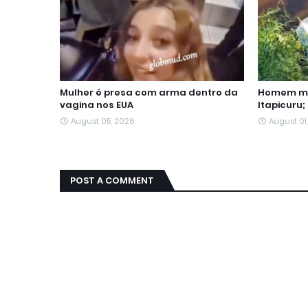
Mulher é presa com arma dentro da
Homem mo
vagina nos EUA
Itapicuru;
August 05, 2026
August 01
POST A COMMENT