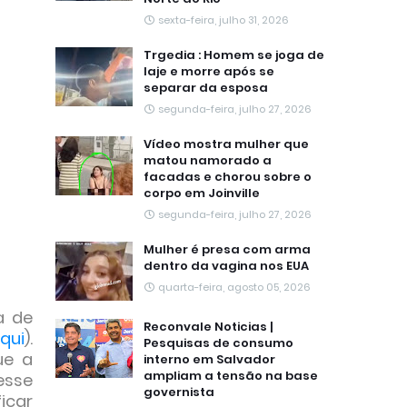
sexta-feira, julho 31, 2026
Trgedia : Homem se joga de
laje e morre após se
separar da esposa
segunda-feira, julho 27, 2026
Vídeo mostra mulher que
matou namorado a
facadas e chorou sobre o
corpo em Joinville
segunda-feira, julho 27, 2026
Mulher é presa com arma
dentro da vagina nos EUA
quarta-feira, agosto 05, 2026
a de
Reconvale Noticias |
aqui
).
Pesquisas de consumo
ue a
interno em Salvador
ampliam a tensão na base
esse
governista
ficar