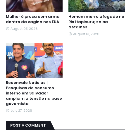
Mulher é presa com arma
Homem morre afogado no
dentro da vagina nos EUA
Rio Itapicuru; saiba
detalhes
August 05, 2026
August 01, 2026
Reconvale Noticias |
Pesquisas de consumo
interno em Salvador
ampliam a tensão na base
governista
July 27, 2026
POST A COMMENT