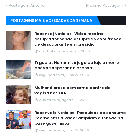
Postagem Anterior
Próxima Postagem
POSTAGENS MAIS ACESSADAS DA SEMANA
Reconsaj Noticias | Vídeo mostra
estuprador sendo estuprado com frasco
de desodorante em presídio
quinta-feira, fevereiro 12, 2026
Trgedia : Homem se joga de laje e morre
após se separar da esposa
segunda-feira, julho 27, 2026
Mulher é presa com arma dentro da
vagina nos EUA
quarta-feira, agosto 05, 2026
Reconvale Noticias | Pesquisas de consumo
interno em Salvador ampliam a tensão na
base governista
segunda-feira, julho 27, 2026