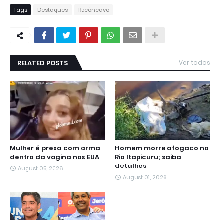
Tags
Destaques
Recôncavo
RELATED POSTS
Ver todos
Mulher é presa com arma
Homem morre afogado no
dentro da vagina nos EUA
Rio Itapicuru; saiba
detalhes
August 05, 2026
August 01, 2026