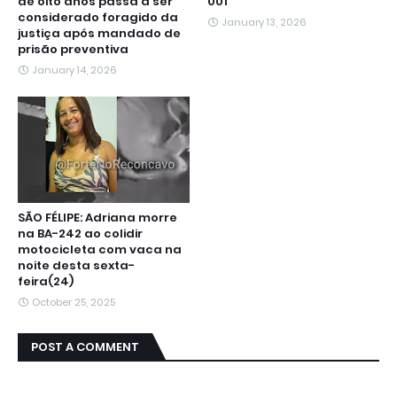
de oito anos passa a ser
001
considerado foragido da
January 13, 2026
justiça após mandado de
prisão preventiva
January 14, 2026
SÃO FÉLIPE: Adriana morre
na BA-242 ao colidir
motocicleta com vaca na
noite desta sexta-
feira(24)
October 25, 2025
POST A COMMENT