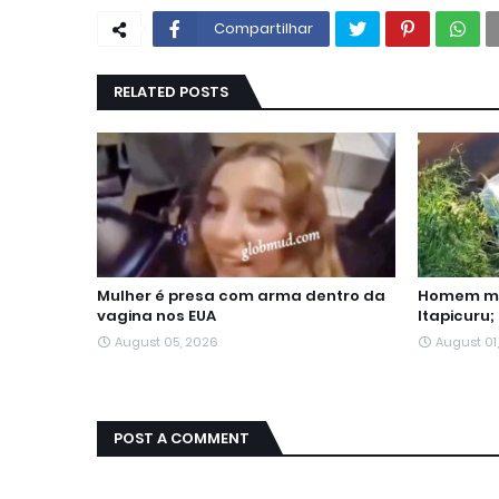
Compartilhar
RELATED POSTS
Mulher é presa com arma dentro da
Homem mo
vagina nos EUA
Itapicuru;
August 05, 2026
August 01
POST A COMMENT