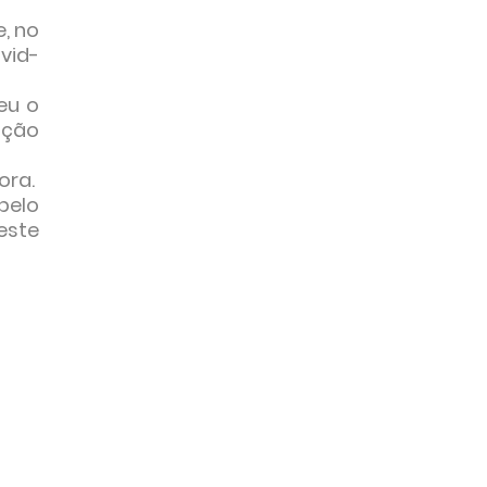
, no
vid-
eu o
ação
ora.
 pelo
este