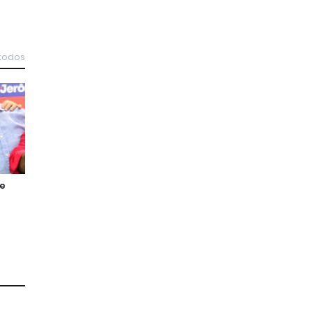
 todos
de