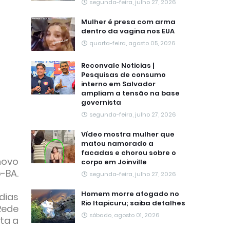
segunda-feira, julho 27, 2026
Mulher é presa com arma
dentro da vagina nos EUA
quarta-feira, agosto 05, 2026
Reconvale Noticias |
Pesquisas de consumo
interno em Salvador
ampliam a tensão na base
governista
segunda-feira, julho 27, 2026
Vídeo mostra mulher que
matou namorado a
facadas e chorou sobre o
novo
corpo em Joinville
-BA.
segunda-feira, julho 27, 2026
Homem morre afogado no
dias
Rio Itapicuru; saiba detalhes
Rede
sábado, agosto 01, 2026
ta a