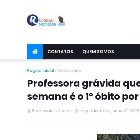
CONTATOS
QUEM SOMOS
Página inicial
Destaques
Professora grávida qu
semana é o 1º óbito po
Reconvale Noticias
segunda-feira, junho 01, 2020