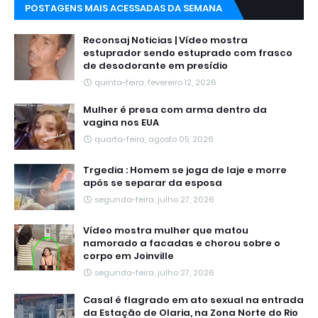
POSTAGENS MAIS ACESSADAS DA SEMANA
Reconsaj Noticias | Vídeo mostra
estuprador sendo estuprado com frasco
de desodorante em presídio
quinta-feira, fevereiro 12, 2026
Mulher é presa com arma dentro da
vagina nos EUA
quarta-feira, agosto 05, 2026
Trgedia : Homem se joga de laje e morre
após se separar da esposa
segunda-feira, julho 27, 2026
Vídeo mostra mulher que matou
namorado a facadas e chorou sobre o
corpo em Joinville
segunda-feira, julho 27, 2026
Casal é flagrado em ato sexual na entrada
da Estação de Olaria, na Zona Norte do Rio