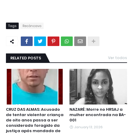
Tags
Recôncavo
RELATED POSTS
Ver todos
CRUZ DAS ALMAS: Acusado
NAZARÉ: Morre no HRSAJ a
de tentar violentar criança
mulher encontrada na BA-
de oito anos passa a ser
001
considerado foragido da
January 13, 2026
justiça após mandado de