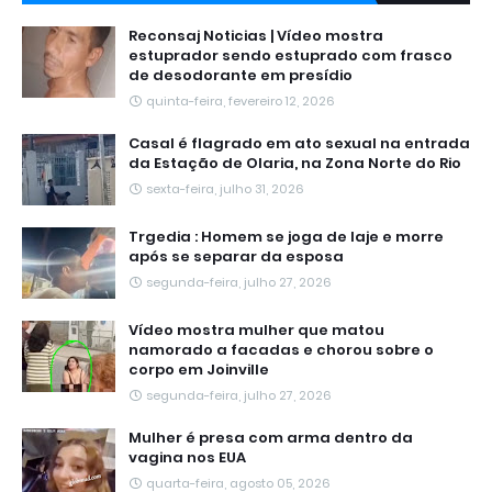
Reconsaj Noticias | Vídeo mostra
estuprador sendo estuprado com frasco
de desodorante em presídio
quinta-feira, fevereiro 12, 2026
Casal é flagrado em ato sexual na entrada
da Estação de Olaria, na Zona Norte do Rio
sexta-feira, julho 31, 2026
Trgedia : Homem se joga de laje e morre
após se separar da esposa
segunda-feira, julho 27, 2026
Vídeo mostra mulher que matou
namorado a facadas e chorou sobre o
corpo em Joinville
segunda-feira, julho 27, 2026
Mulher é presa com arma dentro da
vagina nos EUA
quarta-feira, agosto 05, 2026