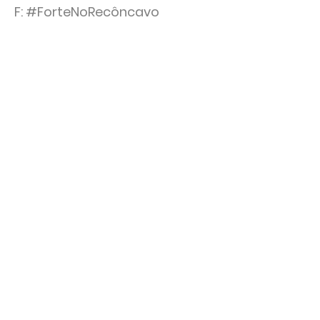
F: #ForteNoRecôncavo